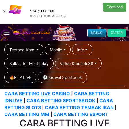
Download
×
STARSLOTS88
STARSLOTS88 Mobile App
MASUK
DAFTAR
Tentang Kami
Mobile
Info
Kalkulator Mix Parlay
Video Starslots88
🔥RTP LIVE
⚽️Jadwal Sportbook
CARA BETTING LIVE CASINO
|
CARA BETTING
IDNLIVE
|
CARA BETTING SPORTSBOOK
|
CARA
BETTING SLOTS
|
CARA BETTING TEMBAK IKAN
|
CARA BETTING MM
|
CARA BETTING ESPORT
CARA BETTING LIVE