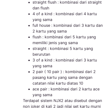
straight flush : kombinasi dari straight
dan flush
4 of a kind : kombinasi dari 4 kartu
yang sama
full house : kombinasi dari 3 kartu dan
2 kartu yang sama
flush : kombinasi dari 5 kartu yang
memiliki jenis yang sama
straight : kombinasi 5 kartu yang
berurutan
3 of a kind : kombinasi dari 3 kartu
yang sama
2 pair ( 10 pair ) : kombinasi dari 2
pasang kartu yang sama dengan
catatan nilai kartu diatas 10
ace pair : kombinasi dari 2 kartu ace
yang sama
Terdapat sistem NJX2 atau disebut dengan
non joker di kali 2 jadi nilai set kartu murni