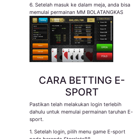
6. Setelah masuk ke dalam meja, anda bisa
memulai permainan MM BOLATANGKAS
CARA BETTING E-
SPORT
Pastikan telah melakukan login terlebih
dahulu untuk memulai permainan taruhan E-
sport.
1. Setelah login, pilih menu game E-sport
pada beranda Starslots88