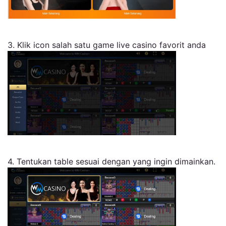
3. Klik icon salah satu game live casino favorit anda
4. Tentukan table sesuai dengan yang ingin dimainkan.