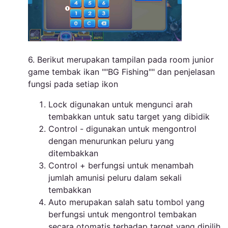
6. Berikut merupakan tampilan pada room junior
game tembak ikan ""BG Fishing"" dan penjelasan
fungsi pada setiap ikon
Lock digunakan untuk mengunci arah
tembakkan untuk satu target yang dibidik
Control - digunakan untuk mengontrol
dengan menurunkan peluru yang
ditembakkan
Control + berfungsi untuk menambah
jumlah amunisi peluru dalam sekali
tembakkan
Auto merupakan salah satu tombol yang
berfungsi untuk mengontrol tembakan
secara otomatis terhadap target yang dipilih