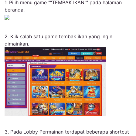
1. Pilih menu game ""TEMBAK IKAN"" pada halaman
beranda.
2. Klik salah satu game tembak ikan yang ingin
dimainkan.
3. Pada Lobby Permainan terdapat beberapa shortcut