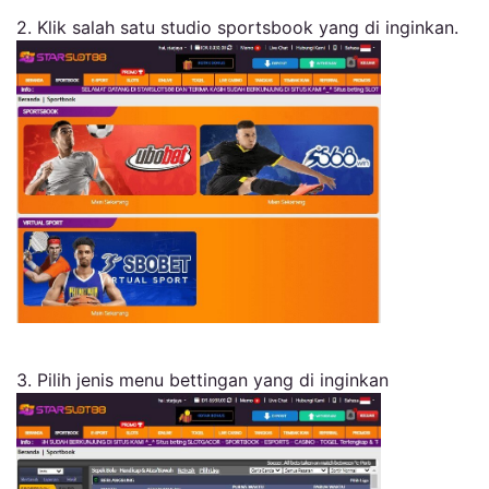
2. Klik salah satu studio sportsbook yang di inginkan.
3. Pilih jenis menu bettingan yang di inginkan