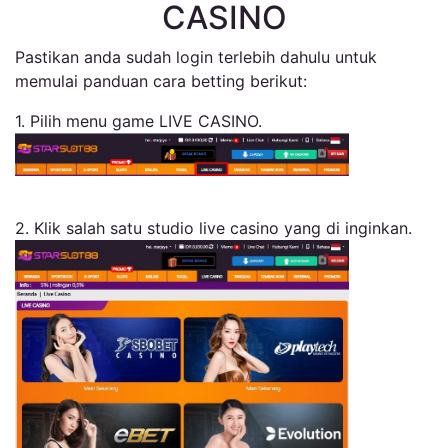
CASINO
Pastikan anda sudah login terlebih dahulu untuk
memulai panduan cara betting berikut:
1. Pilih menu game LIVE CASINO.
2. Klik salah satu studio live casino yang di inginkan.