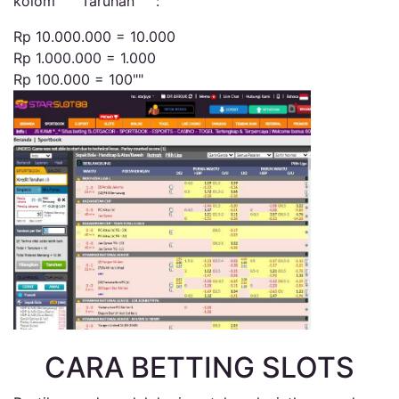
kolom """"Taruhan"""":
Rp 10.000.000 = 10.000
Rp 1.000.000 = 1.000
Rp 100.000 = 100""
CARA BETTING SLOTS