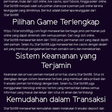
permainan, mulai dari slot online, live casino, sportsbook, hingga poker online.
StarSlot88 menjadi salah satu pilihan utama para pemain judi online karena
keunggulan yang dimilikinya. Berikut adalah beberapa keunggulan dari
StarSlot88:
Pilihan Game Terlengkap
https://starslots88gg.com/login
menawarkan berbagai jenis permainan judi
online yang dapat dinikmati oleh semua pemain. Dari segi slot online,
StarSlot88 menawarkan lebih dari 1000 jenis permainan slot yang dapat dipilih
oleh pemain. Selain itu, StarSlot88 juga menawarkan live casino dengan dealer
asli yang membuat pengalaman bermain semakin seru dan mendebarkan.
Sistem Keamanan yang
Terjamin
Keamanan dan privasi pemain menjadi prioritas utama StarSlot88. Situs ini
dilengkapi dengan sistem keamanan terbaik yang membuat data pribadi dan
transaksi pemain terlindungi dengan baik. Selain itu, StarSlot88 juga
menggunakan teknologi enkripsi terkini yang memastikan bahwa semua
informasi yang masuk dan keluar dari situs ini aman dan terlindungi.
Kemudahan dalam Transaksi
StarSlot88 menawarkan kemudahan dalam melakukan transaksi deposit dan