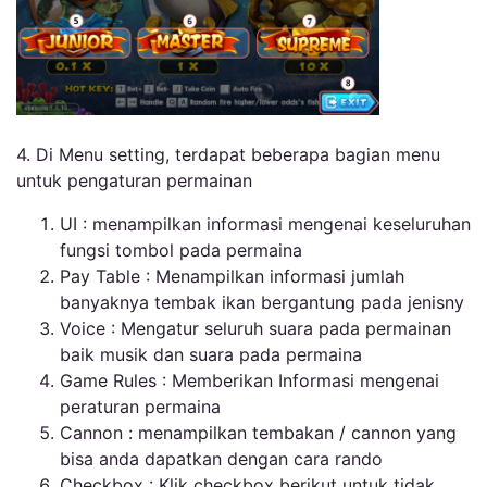
4. Di Menu setting, terdapat beberapa bagian menu
untuk pengaturan permainan
UI : menampilkan informasi mengenai keseluruhan
fungsi tombol pada permaina
Pay Table : Menampilkan informasi jumlah
banyaknya tembak ikan bergantung pada jenisny
Voice : Mengatur seluruh suara pada permainan
baik musik dan suara pada permaina
Game Rules : Memberikan Informasi mengenai
peraturan permaina
Cannon : menampilkan tembakan / cannon yang
bisa anda dapatkan dengan cara rando
Checkbox : Klik checkbox berikut untuk tidak