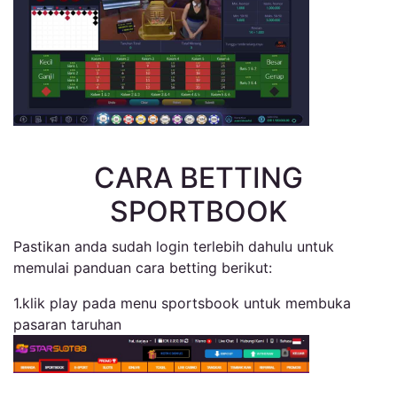
CARA BETTING
SPORTBOOK
Pastikan anda sudah login terlebih dahulu untuk
memulai panduan cara betting berikut:
1.klik play pada menu sportsbook untuk membuka
pasaran taruhan