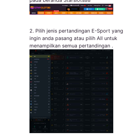
2. Pilih jenis pertandingan E-Sport yang
ingin anda pasang atau pilih All untuk
menampilkan semua pertandingan .