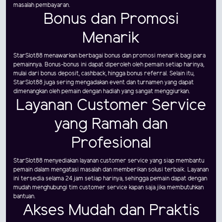
masalah pembayaran.
Bonus dan Promosi
Menarik
StarSlot88 menawarkan berbagai bonus dan promosi menarik bagi para
pemainnya. Bonus-bonus ini dapat diperoleh oleh pemain setiap harinya,
mulai dari bonus deposit, cashback, hingga bonus referral. Selain itu,
StarSlot88 juga sering mengadakan event dan turnamen yang dapat
dimenangkan oleh pemain dengan hadiah yang sangat menggiurkan.
Layanan Customer Service
yang Ramah dan
Profesional
StarSlot88 menyediakan layanan customer service yang siap membantu
pemain dalam mengatasi masalah dan memberikan solusi terbaik. Layanan
ini tersedia selama 24 jam setiap harinya, sehingga pemain dapat dengan
mudah menghubungi tim customer service kapan saja jika membutuhkan
bantuan.
Akses Mudah dan Praktis