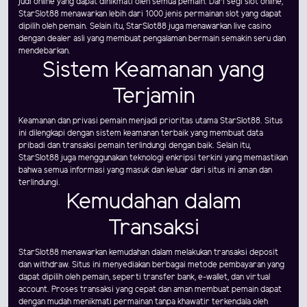
judi online yang dapat dinikmati oleh semua pemain. Dari segi slot online,
StarSlot88 menawarkan lebih dari 1000 jenis permainan slot yang dapat
dipilih oleh pemain. Selain itu, StarSlot88 juga menawarkan live casino
dengan dealer asli yang membuat pengalaman bermain semakin seru dan
mendebarkan.
Sistem Keamanan yang
Terjamin
Keamanan dan privasi pemain menjadi prioritas utama StarSlot88. Situs
ini dilengkapi dengan sistem keamanan terbaik yang membuat data
pribadi dan transaksi pemain terlindungi dengan baik. Selain itu,
StarSlot88 juga menggunakan teknologi enkripsi terkini yang memastikan
bahwa semua informasi yang masuk dan keluar dari situs ini aman dan
terlindungi.
Kemudahan dalam
Transaksi
StarSlot88 menawarkan kemudahan dalam melakukan transaksi deposit
dan withdraw. Situs ini menyediakan berbagai metode pembayaran yang
dapat dipilih oleh pemain, seperti transfer bank, e-wallet, dan virtual
account. Proses transaksi yang cepat dan aman membuat pemain dapat
dengan mudah menikmati permainan tanpa khawatir terkendala oleh