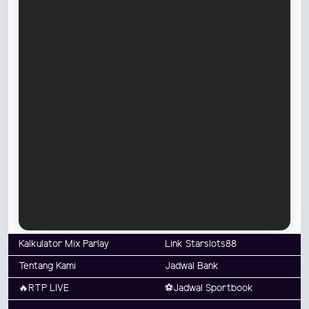
Kalkulator Mix Parlay
Link Starslots88
Tentang Kami
Jadwal Bank
🔥RTP LIVE
⚽️Jadwal Sportbook