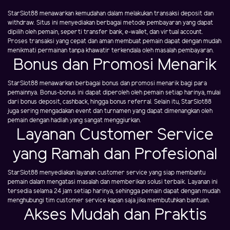
StarSlot88 menawarkan kemudahan dalam melakukan transaksi deposit dan
withdraw. Situs ini menyediakan berbagai metode pembayaran yang dapat
dipilih oleh pemain, seperti transfer bank, e-wallet, dan virtual account.
Proses transaksi yang cepat dan aman membuat pemain dapat dengan mudah
menikmati permainan tanpa khawatir terkendala oleh masalah pembayaran.
Bonus dan Promosi Menarik
StarSlot88 menawarkan berbagai bonus dan promosi menarik bagi para
pemainnya. Bonus-bonus ini dapat diperoleh oleh pemain setiap harinya, mulai
dari bonus deposit, cashback, hingga bonus referral. Selain itu, StarSlot88
juga sering mengadakan event dan turnamen yang dapat dimenangkan oleh
pemain dengan hadiah yang sangat menggiurkan.
Layanan Customer Service
yang Ramah dan Profesional
StarSlot88 menyediakan layanan customer service yang siap membantu
pemain dalam mengatasi masalah dan memberikan solusi terbaik. Layanan ini
tersedia selama 24 jam setiap harinya, sehingga pemain dapat dengan mudah
menghubungi tim customer service kapan saja jika membutuhkan bantuan.
Akses Mudah dan Praktis