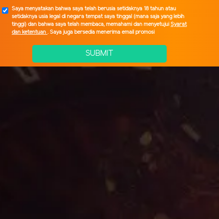
Saya menyatakan bahwa saya telah berusia setidaknya 18 tahun atau
setidaknya usia legal di negara tempat saya tinggal (mana saja yang lebih
tinggi) dan bahwa saya telah membaca, memahami dan menyetujui
Syarat
dan ketentuan
. Saya juga bersedia menerima email promosi
SUBMIT