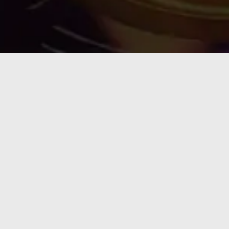
🔥RTP LIVE
⚽️Jadwal Sportbook
n