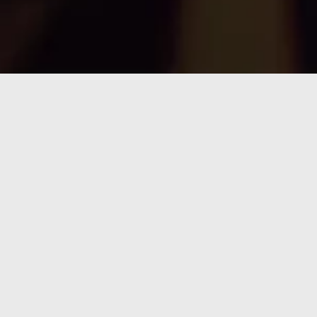
88
Tentang Kami
Jadwal Bank
Lisensi
Follow Us
ing Online Resmi Unggula