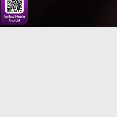
Kalkulator Mix Parlay
Link Starslots
StarSlot88 Bett