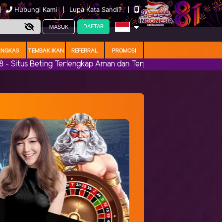
Hubungi Kami
Lupa Kata Sandi?
DAFTAR
ANGKAS
TEMBAK IKAN
REFERRAL
PROMOSI
lengkap Aman dan Terpercaya! Nikmati Promo Special berikut